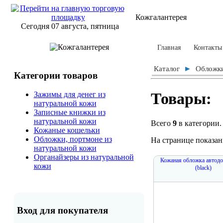
Кожгалантерея
Сегодня 07 августа, пятница
Главная
Контакты
►
Каталог
Обложки
Категории товаров
Товары:
Зажимы для денег из
натуральной кожи
Записные книжки из
натуральной кожи
Всего
9
в категории.
Кожаные кошельки
Обложки, портмоне из
На странице показа
натуральной кожи
Органайзеры из натуральной
Кожаная обложка автод
кожи
(black)
Вход для покупателя