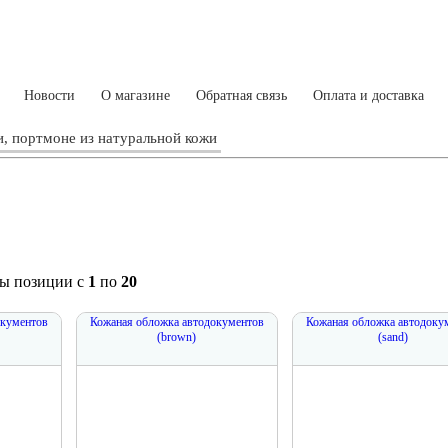
Новости
О магазине
Обратная связь
Оплата и доставка
, портмоне из натуральной кожи
ны позиции с
1
по
20
окументов
Кожаная обложка автодокументов
Кожаная обложка автодоку
(brown)
(sand)